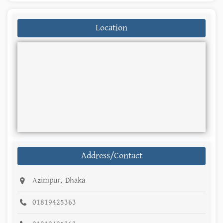
Location
Address/Contact
Azimpur, Dhaka
01819425363