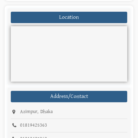
Location
Address/Contact
Azimpur, Dhaka
01819425363