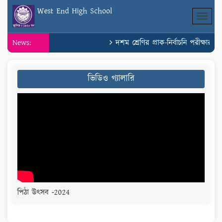
West End High School
News:
দশম শ্রেণির প্রাক-নির্বাচনি পরীক্ষার স
ভিডিও গ্যালারি
পিঠা উৎসব -2024