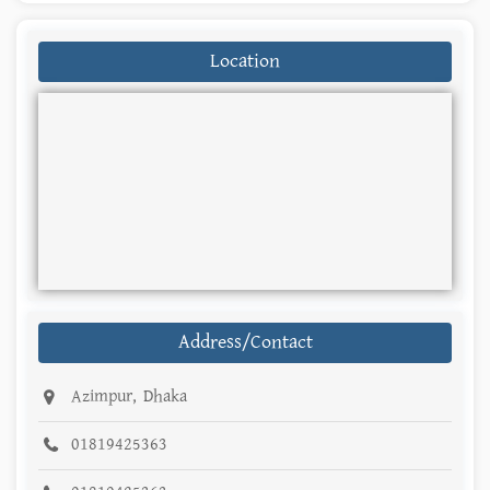
Location
Address/Contact
Azimpur, Dhaka
01819425363