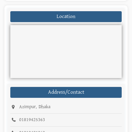
Location
Address/Contact
Azimpur, Dhaka
01819425363