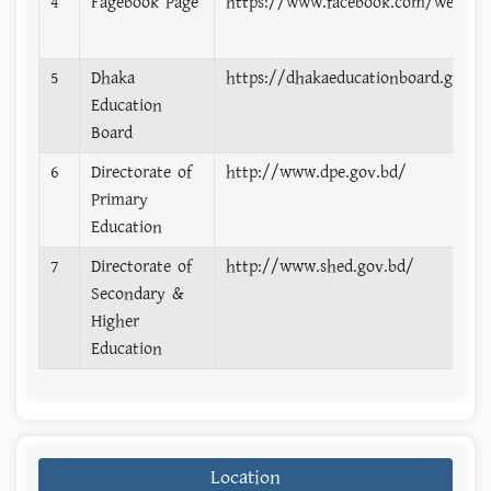
4
Fagebook Page
https://www.facebook.com/westen
5
Dhaka
https://dhakaeducationboard.gov.b
Education
Board
6
Directorate of
http://www.dpe.gov.bd/
Primary
Education
7
Directorate of
http://www.shed.gov.bd/
Secondary &
Higher
Education
Location