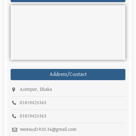
Address/Contact
Azimpur, Dhaka
01819425363
01819425363
westend1920.36@gmail.com