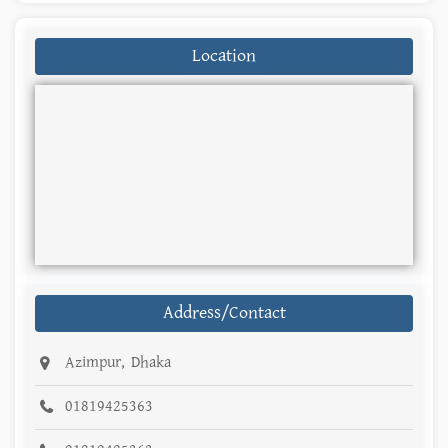
Location
Address/Contact
Azimpur, Dhaka
01819425363