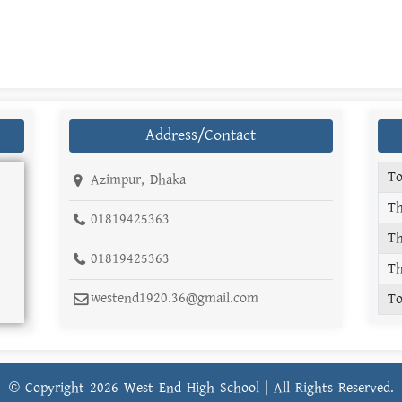
Address/Contact
To
Azimpur, Dhaka
Th
01819425363
Th
01819425363
Th
westend1920.36@gmail.com
To
© Copyright
2026 West End High School | All Rights Reserved.