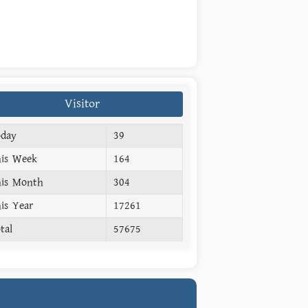
Visitor
day
39
is Week
164
is Month
304
is Year
17261
tal
57675